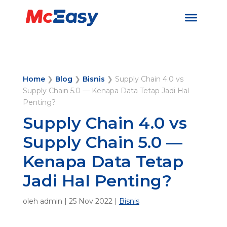
Home
❯
Blog
❯
Bisnis
❯
Supply Chain 4.0 vs
Supply Chain 5.0 — Kenapa Data Tetap Jadi Hal
Penting?
Supply Chain 4.0 vs
Supply Chain 5.0 —
Kenapa Data Tetap
Jadi Hal Penting?
oleh
admin
|
25 Nov 2022
|
Bisnis