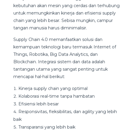
kebutuhan akan mesin yang cerdas dan terhubung
untuk memungkinkan kinerja dan efisiensi supply
chain yang lebih besar. Sebisa mungkin, campur
tangan manusia harus diminimalisir.
Supply Chain 4.0 memanfaatkan solusi dan
kemampuan teknologi baru termasuk Internet of
Things, Robotika, Big Data Analytics, dan
Blockchain. Integrasi sistem dan data adalah
tantangan utama yang sangat penting untuk
mencapai hal-hal berikut:
Kinerja supply chain yang optimal
Kolaborasi real-time tanpa hambatan
Efisiensi lebih besar
Responsivitas, fleksibilitas, dan agility yang lebih
baik
Transparansi yang lebih baik