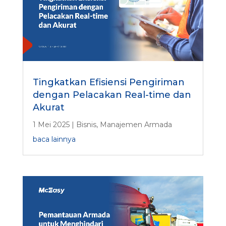
Tingkatkan Efisiensi Pengiriman
dengan Pelacakan Real-time dan
Akurat
1 Mei 2025
|
Bisnis
,
Manajemen Armada
baca lainnya