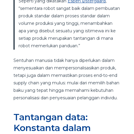
Seperti yang dikatakan
Esben Østergaard
,
“sementara robot sangat baik dalam pembuatan
produk standar dalam proses standar dalam
volume produksi yang tinggi, menambahkan
apa yang disebut sesuatu yang istimewa ini ke
setiap produk merupakan tantangan di mana
robot memerlukan panduan.”
Sentuhan manusia tidak hanya diperlukan dalam
menyesuaikan dan mempersonalisasikan produk,
tetapi juga dalam memastikan proses end-to-end
supply chain yang mulus: mulai dari memilih bahan
baku yang tepat hingga memahami kebutuhan
personalisasi dan penyesuaian pelanggan individu.
Tantangan data:
Konstanta dalam