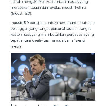
adalah mengaktifkan kustomisasi massal, yang
merupakan tujuan dari revolusi industri kelima
(Industri 5.0).
Industri 5.0 bertujuan untuk memenuhi kebutuhan
pelanggan yang sangat personalisasi dan sangat
kustomisasi, yang membutuhkan perpaduan yang
tepat antara kreativitas manusia dan efisiensi
mesin.