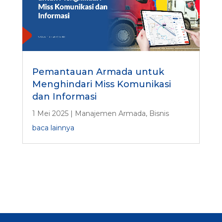
Pemantauan Armada untuk
Menghindari Miss Komunikasi
dan Informasi
1 Mei 2025
|
Manajemen Armada
,
Bisnis
baca lainnya