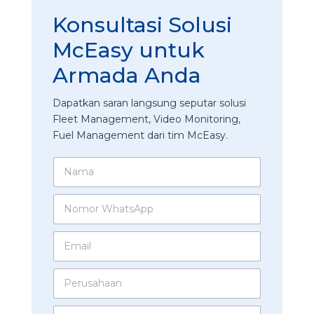
Konsultasi Solusi
McEasy untuk
Armada Anda
Dapatkan saran langsung seputar solusi
Fleet Management, Video Monitoring,
Fuel Management dari tim McEasy.
N
a
m
N
a
o
*
m
E
o
m
r
a
W
P
i
h
e
l
a
r
*
t
I