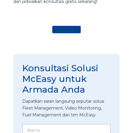
dan jadwalkan konsultasi gratis sekarang!
Ajukan Demo
Konsultasi Solusi
McEasy untuk
Armada Anda
Dapatkan saran langsung seputar solusi
Fleet Management, Video Monitoring,
Fuel Management dari tim McEasy.
N
a