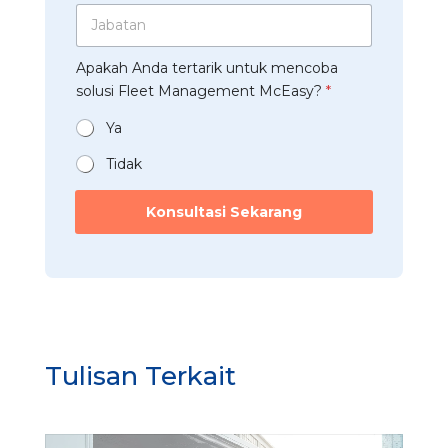
a
p
a
J
u
h
p
s
a
s
a
*
y
b
t
a
Apakah Anda tertarik untuk mencoba
?
a
r
n
u
t
solusi Fleet Management McEasy?
*
i
*
n
a
*
t
n
Ya
u
*
k
Tidak
A
n
Konsultasi Sekarang
d
a
Tulisan Terkait