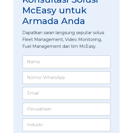
McEasy untuk
Armada Anda
Dapatkan saran langsung seputar solusi
Fleet Management, Video Monitoring,
Fuel Management dari tim McEasy.
N
a
m
N
a
o
*
m
E
o
m
r
a
W
P
i
h
e
l
a
r
*
t
M
I
u
s
c
n
s
A
E
d