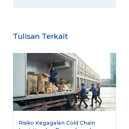
o
b
a
U
R
L
Tulisan Terkait
U
R
L
Risiko Kegagalan Cold Chain