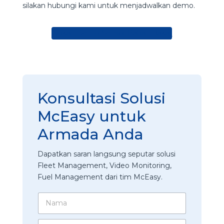
silakan hubungi kami untuk menjadwalkan demo.
Ajukan Demo Sensor Bahan Bakar
Konsultasi Solusi
McEasy untuk
Armada Anda
Dapatkan saran langsung seputar solusi
Fleet Management, Video Monitoring,
Fuel Management dari tim McEasy.
N
a
m
N