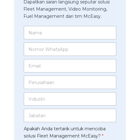
Dapatkan saran langsung seputar solusi
Fleet Management, Video Monitoring,
Fuel Management dari tim McEasy.
N
a
m
N
a
o
*
m
E
o
m
r
a
W
P
i
h
e
l
a
r
*
t
I
u
s
n
s
A
d
a
p
J
u
h
p
a
s
a
*
b
t
a
Apakah Anda tertarik untuk mencoba
a
r
n
t
solusi Fleet Management McEasy?
*
i
*