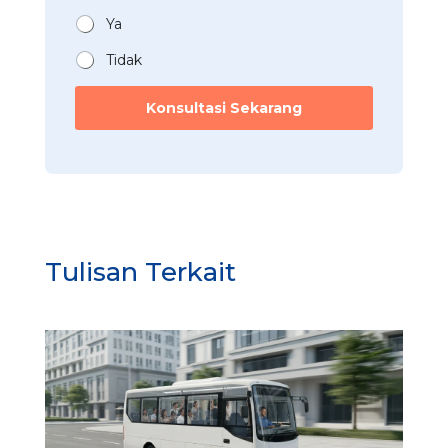
a
*
n
Ya
*
Tidak
*
u
Konsultasi Sekarang
n
t
u
k
Tulisan Terkait