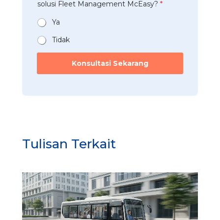
t
solusi Fleet Management McEasy?
*
i
*
a
*
n
Ya
*
Tidak
Konsultasi Sekarang
Tulisan Terkait