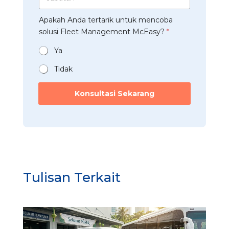
a
s
t
a
*
b
t
a
a
Apakah Anda tertarik untuk mencoba
a
r
n
n
t
solusi Fleet Management McEasy?
*
i
m
*
a
*
e
n
Ya
n
*
c
Tidak
o
b
a
Konsultasi Sekarang
Tulisan Terkait