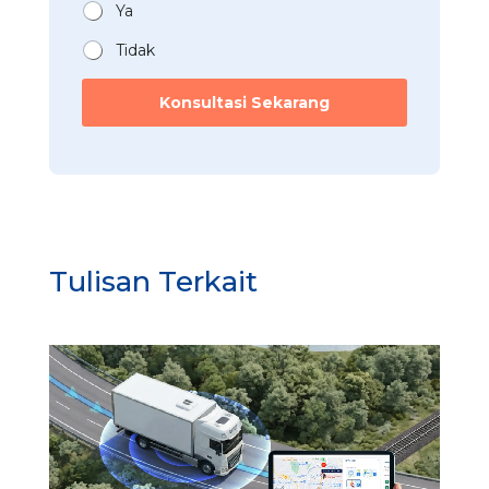
m
n
Ya
a
*
Tidak
Konsultasi Sekarang
Tulisan Terkait