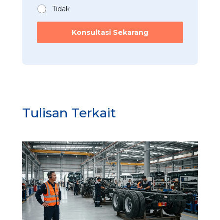
E
Tidak
a
s
Konsultasi Sekarang
y
?
Tulisan Terkait