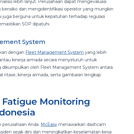
alisis lebih lanjut. Perusahaan dapat mengevaluasi
 berisiko dan mengidentifikasi operator yang mungkin
ini juga berguna untuk kepatuhan terhadap regulasi
emastikan SOP dipatuhi.
agement System
sikan dengan
Fleet Management System
yang lebih
ntau kinerja armada secara menyeluruh untuk
ang dikumpulkan oleh Fleet Management System antara
tal ritase, kinerja armada, serta gambaran lengkap
 Fatigue Monitoring
ndonesia
an perusahaan Anda.
McEasy
menawarkan dashcam
siden sejak dini dan meningkatkan keselamatan kerja