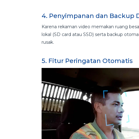
4. Penyimpanan dan Backup 
Karena rekaman video memakan ruang besar
lokal (SD card atau SSD) serta backup otomati
rusak.
5. Fitur Peringatan Otomatis