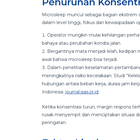
Penurunan Konsentra
Microsleep muncul sebagai bagian ekstrem da
dalam level tinggi, fokus dan kewaspadaan 
Operator mungkin mulai kehilangan perhat
bahaya atau perubahan kondisi jalan.
Bergantinya mata menjadi lelah, kedipan m
awal bahwa microsleep bisa terjadi.
Dalam penelitian keselamatan pertambanga
meningkatnya risiko kecelakaan. Studi “Kele
hubungan antara beban kerja, durasi jam kerj
Indonesia.
journal.isas.or.id
Ketika konsentrasi turun, margin respons ter
rusak menyempit dan menciptakan situasi d
peringatan.