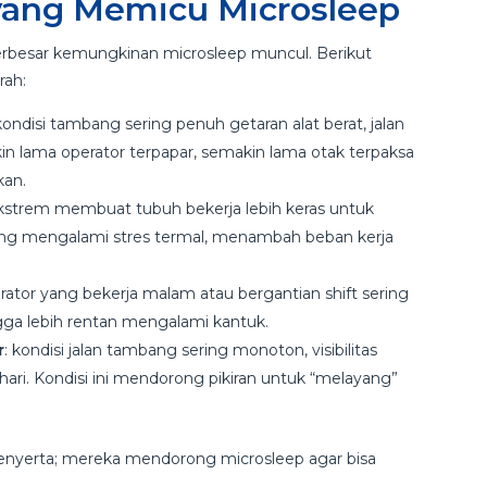
yang Memicu Microsleep
rbesar kemungkinan microsleep muncul. Berikut
rah:
 kondisi tambang sering penuh getaran alat berat, jalan
n lama operator terpapar, semakin lama otak terpaksa
kan.
ekstrem membuat tubuh bekerja lebih keras untuk
ung mengalami stres termal, menambah beban kerja
erator yang bekerja malam atau bergantian shift sering
gga lebih rentan mengalami kantuk.
r
: kondisi jalan tambang sering monoton, visibilitas
hari. Kondisi ini mendorong pikiran untuk “melayang”
 penyerta; mereka mendorong microsleep agar bisa