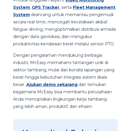
Produk unggulan seperti
Video Monitoring
System
,
GPS Tracker
, serta
Fleet Management
System
dirancang untuk m
emantau pengemudi
secara real-time, m
encegah kecelakaan akibat
fatigue driving, m
engoptimalkan distribusi armada
dengan data geolokasi, dan m
engukur
produktivitas kendaraan berat melalui sensor PTO.
Dengan pengalaman mendukung berbagai
industri, McEasy memahami tantangan unik di
sektor tambang, mulai dari kondisi lapangan yang
berat hingga kebutuhan integrasi sistem skala
besar.
Ajukan demo sekarang
dan temukan
bagaimana McEasy bisa membantu perusahaan
Anda menciptakan lingkungan kerja tambang
yang lebih aman, produktif, dan efisien.