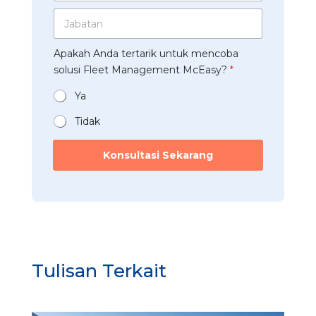
d
a
h
p
J
u
h
p
a
s
a
*
b
t
a
Apakah Anda tertarik untuk mencoba
a
r
n
t
solusi Fleet Management McEasy?
*
i
*
a
*
n
Ya
*
Tidak
Konsultasi Sekarang
Tulisan Terkait