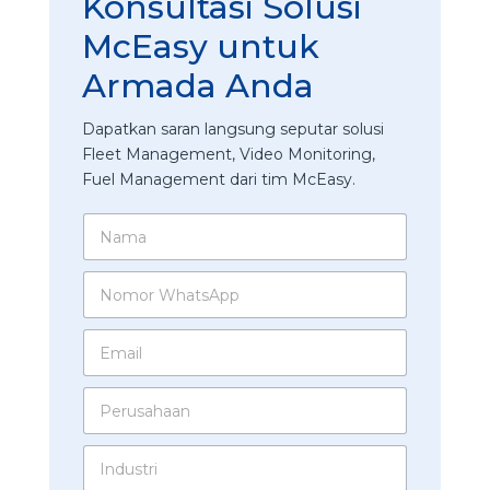
Konsultasi Solusi
McEasy untuk
Armada Anda
Dapatkan saran langsung seputar solusi
Fleet Management, Video Monitoring,
Fuel Management dari tim McEasy.
N
a
m
*
N
a
E
o
*
m
m
a
E
o
i
m
r
l
a
W
P
A
i
h
e
p
l
a
r
a
*
t
I
u
k
s
n
s
a
A