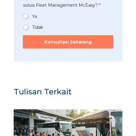
n
s
t
solusi Fleet Management McEasy?
*
i
*
i
a
*
M
n
Ya
a
*
n
Tidak
a
g
Konsultasi Sekarang
e
m
e
n
t
*
Tulisan Terkait