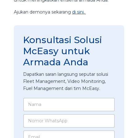
Ajukan demonya sekarang
di sini.
Konsultasi Solusi
McEasy untuk
Armada Anda
Dapatkan saran langsung seputar solusi
Fleet Management, Video Monitoring,
Fuel Management dari tim McEasy.
N
a
m
N
a
o
*
m
E
o