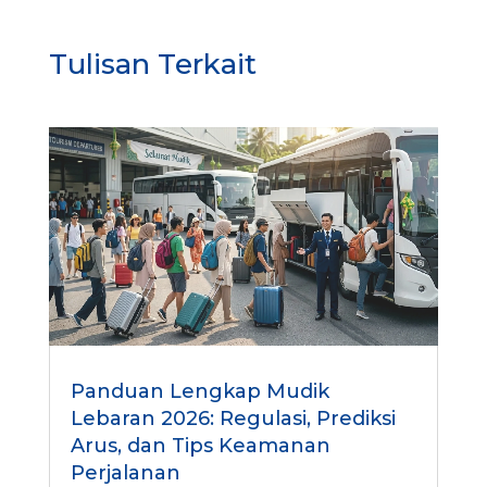
n
d
a
Tulisan Terkait
R
e
f
e
r
r
i
n
g
Panduan Lengkap Mudik
Lebaran 2026: Regulasi, Prediksi
Arus, dan Tips Keamanan
Perjalanan