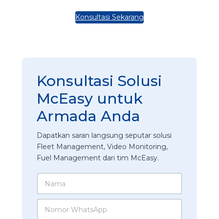
Konsultasi Sekarang
Konsultasi Solusi
McEasy untuk
Armada Anda
Dapatkan saran langsung seputar solusi
Fleet Management, Video Monitoring,
Fuel Management dari tim McEasy.
N
a
m
N
a
o
*