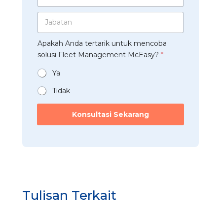
s
A
d
a
p
J
u
h
p
a
s
a
*
b
t
a
Apakah Anda tertarik untuk mencoba
a
r
n
t
solusi Fleet Management McEasy?
*
i
*
a
*
n
Ya
*
Tidak
*
t
Konsultasi Sekarang
e
r
t
a
r
i
k
M
Tulisan Terkait
c
E
a