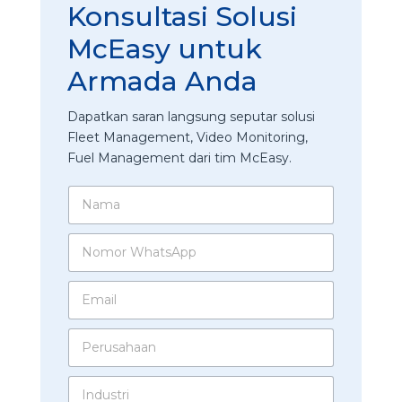
Konsultasi Solusi
McEasy untuk
Armada Anda
Dapatkan saran langsung seputar solusi
Fleet Management, Video Monitoring,
Fuel Management dari tim McEasy.
N
a
m
N
a
o
*
m
E
o
m
r
a
W
P
i
h
e
l
a
r
*
t
I
u
s
n