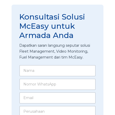
Konsultasi Solusi
McEasy untuk
Armada Anda
Dapatkan saran langsung seputar solusi
Fleet Management, Video Monitoring,
Fuel Management dari tim McEasy.
N
a
m
N
a
o
*
m
E
o
m
r
a
W
*
P
i
h
M
e
l