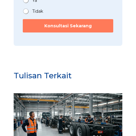
Ya
*
Tidak
Konsultasi Sekarang
Tulisan Terkait