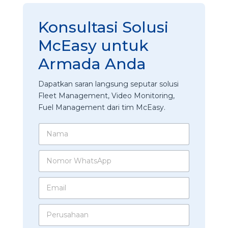
Konsultasi Solusi
McEasy untuk
Armada Anda
Dapatkan saran langsung seputar solusi
Fleet Management, Video Monitoring,
Fuel Management dari tim McEasy.
N
a
m
N
a
o
*
m
E
o
m
r
a
W
P
i
h
e
l
a
r