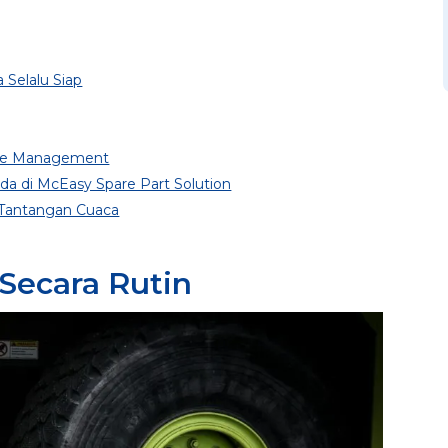
 Selalu Siap
nce Management
a di McEasy Spare Part Solution
Tantangan Cuaca
 Secara Rutin