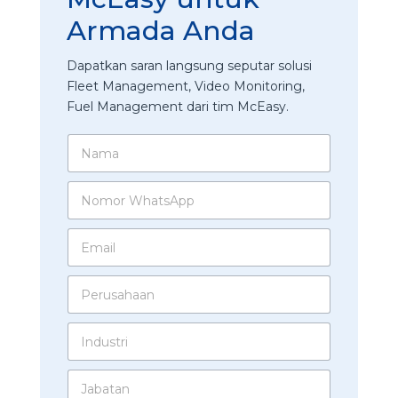
Armada Anda
Dapatkan saran langsung seputar solusi
Fleet Management, Video Monitoring,
Fuel Management dari tim McEasy.
N
a
m
N
a
o
*
m
E
o
m
r
a
W
P
i
h
e
l
a
r
*
t
I
u
s
n
s
A
d
a
p
J
u
h
p
a
s