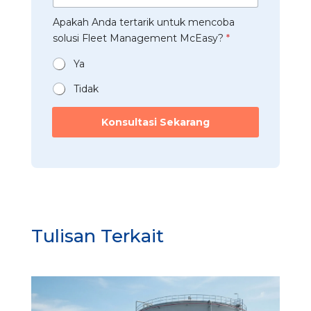
a
*
b
t
a
Apakah Anda tertarik untuk mencoba
a
r
n
t
solusi Fleet Management McEasy?
*
i
*
a
*
n
Ya
*
Tidak
s
o
Konsultasi Sekarang
l
u
s
i
t
e
r
t
Tulisan Terkait
a
r
i
k
I
n