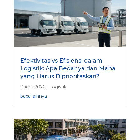
d
u
s
t
r
i
Efektivitas vs Efisiensi dalam
Logistik: Apa Bedanya dan Mana
yang Harus Diprioritaskan?
7 Agu 2026
|
Logistik
baca lainnya