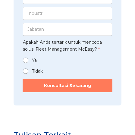
l
a
n
r
*
t
d
I
u
s
a
n
s
A
d
a
p
J
u
h
p
a
s
a
*
b
t
a
Apakah Anda tertarik untuk mencoba
a
r
n
t
solusi Fleet Management McEasy?
*
i
*
a
*
n
Ya
*
Tidak
Konsultasi Sekarang
Tulisan Terkait