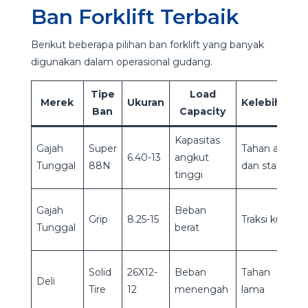
Ban Forklift Terbaik
Berikut beberapa pilihan ban forklift yang banyak
digunakan dalam operasional gudang.
Tipe
Load
Merek
Ukuran
Kelebihan
Ban
Capacity
Kapasitas
Gajah
Super
Tahan aus
6.40-13
angkut
Tunggal
88N
dan stabil
tinggi
Gajah
Beban
Grip
8.25-15
Traksi kuat
Tunggal
berat
Solid
26X12-
Beban
Tahan
Deli
Tire
12
menengah
lama