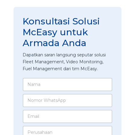
Konsultasi Solusi
McEasy untuk
Armada Anda
Dapatkan saran langsung seputar solusi
Fleet Management, Video Monitoring,
Fuel Management dari tim McEasy.
N
a
m
N
a
o
*
m
E
o
m
r
a
W
*
P
i
h
A
e