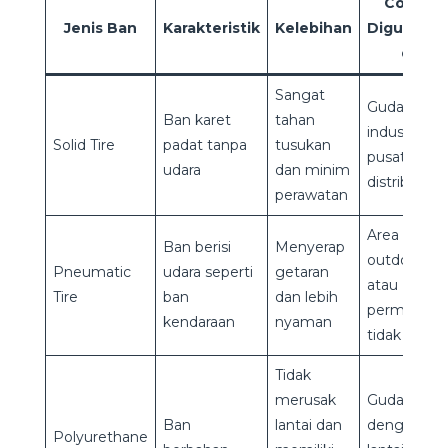
Cocok
Jenis Ban
Karakteristik
Kelebihan
Digunaka
di
Sangat
Gudang
Ban karet
tahan
industri dan
Solid Tire
padat tanpa
tusukan
pusat
udara
dan minim
distribusi
perawatan
Area
Ban berisi
Menyerap
outdoor
Pneumatic
udara seperti
getaran
atau
Tire
ban
dan lebih
permukaan
kendaraan
nyaman
tidak rata
Tidak
merusak
Gudang
Ban
lantai dan
dengan
Polyurethane