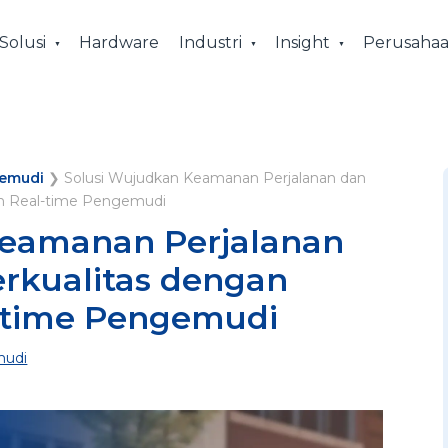
Solusi
Hardware
Industri
Insight
Perusaha
emudi
❯
Solusi Wujudkan Keamanan Perjalanan dan
n Real-time Pengemudi
Keamanan Perjalanan
rkualitas dengan
-time Pengemudi
mudi