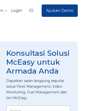
ID
an
Login
Ajukan Demo
Konsultasi Solusi
McEasy untuk
Armada Anda
Dapatkan saran langsung seputar
solusi Fleet Management, Video
Monitoring, Fuel Management dari
tim McEasy.
E
N