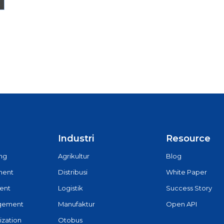
Industri
Resource
ing
Agrikultur
Blog
ment
Distribusi
White Paper
ent
Logistik
Success Story
agement
Manufaktur
Open API
ization
Otobus