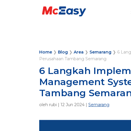
Home
❯
Blog
❯
Area
❯
Semarang
❯
6 Lan
Perusahaan Tambang Semarang
6 Langkah Impleme
Management Syste
Tambang Semara
oleh
rubi
|
12 Jun 2024
|
Semarang