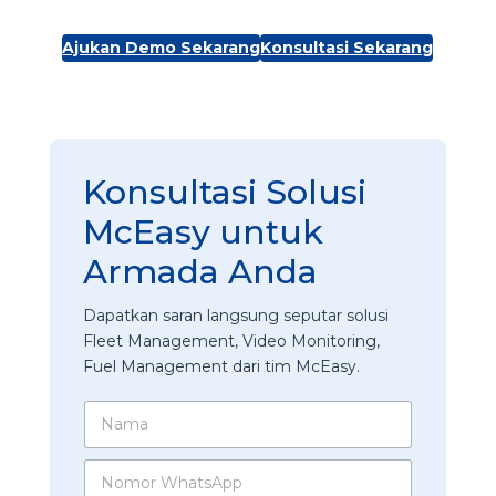
Ajukan Demo Sekarang
Konsultasi Sekarang
Konsultasi Solusi
McEasy untuk
Armada Anda
Dapatkan saran langsung seputar solusi
Fleet Management, Video Monitoring,
Fuel Management dari tim McEasy.
N
a
m
N
a
o
*