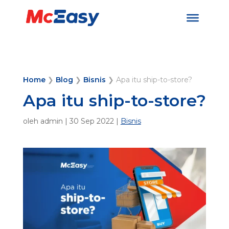
Home
❯
Blog
❯
Bisnis
❯
Apa itu ship-to-store?
Apa itu ship-to-store?
oleh
admin
|
30 Sep 2022
|
Bisnis