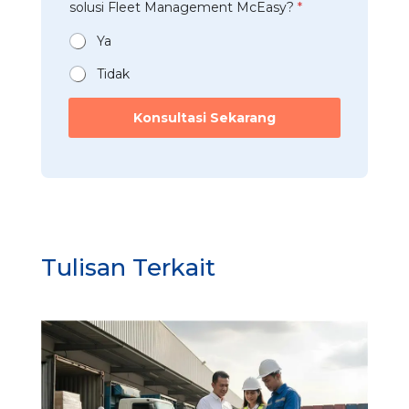
t
solusi Fleet Management McEasy?
*
r
i
*
a
r
*
n
Ya
i
*
n
Tidak
g
Konsultasi Sekarang
Tulisan Terkait