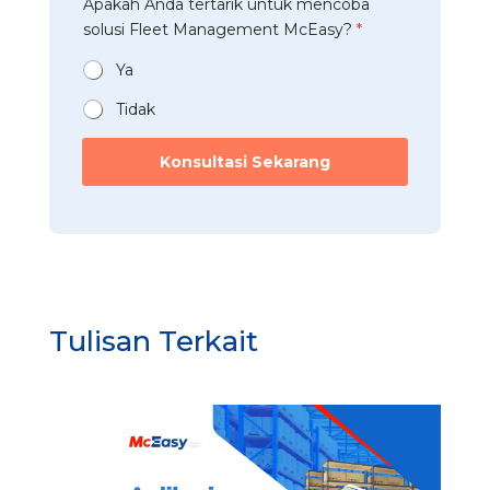
Apakah Anda tertarik untuk mencoba
a
r
n
t
solusi Fleet Management McEasy?
*
i
*
a
*
n
Ya
*
Tidak
u
n
Konsultasi Sekarang
t
u
k
*
m
e
n
c
Tulisan Terkait
o
b
a