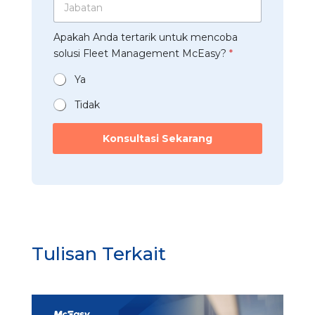
o
u
h
p
a
l
s
a
*
b
u
t
a
Apakah Anda tertarik untuk mencoba
a
s
r
n
t
solusi Fleet Management McEasy?
*
i
i
*
a
*
*
n
Ya
*
Tidak
Konsultasi Sekarang
Tulisan Terkait