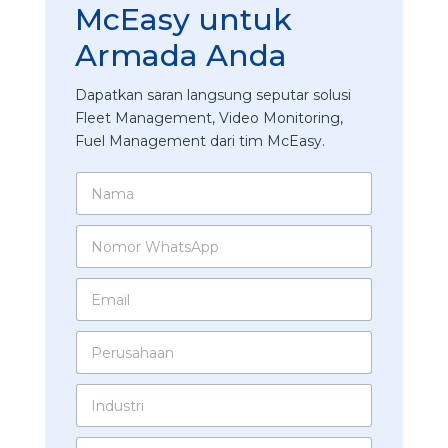
McEasy untuk
Armada Anda
Dapatkan saran langsung seputar solusi
Fleet Management, Video Monitoring,
Fuel Management dari tim McEasy.
N
a
m
N
a
o
*
m
E
o
m
r
a
W
N
P
i
h
o
e
l
a
m
r
*
t
o
I
u
s
r
n
s
A
s
d
a
p
J