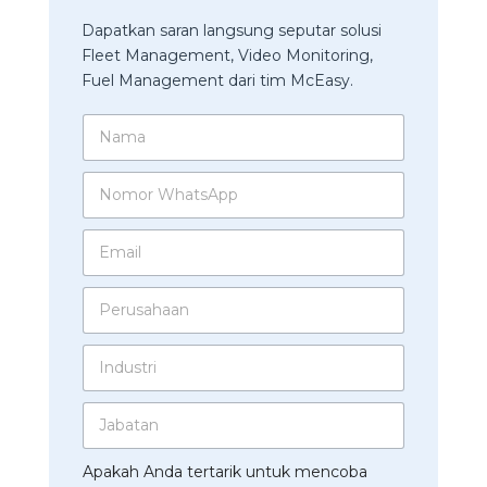
Dapatkan saran langsung seputar solusi
Fleet Management, Video Monitoring,
Fuel Management dari tim McEasy.
N
a
m
N
a
o
*
m
E
o
m
r
a
W
P
i
h
e
l
a
r
*
t
I
u
s
n
s
A
d
a
p
J
u
h
p
a
s
a
*
b
t
a
*
Apakah Anda tertarik untuk mencoba
a
r
n
P