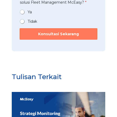
t
solusi Fleet Management McEasy?
*
i
*
e
a
*
r
n
Ya
u
*
s
Tidak
a
h
Konsultasi Sekarang
a
a
n
W
h
a
t
s
A
Tulisan Terkait
p
p