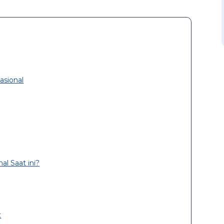
asional
l Saat ini?
t