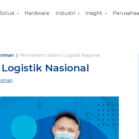
Solusi
Hardware
Industri
Insight
Perusaha
iriman
❯
Memahami Sistem Logistik Nasional
ogistik Nasional
riman