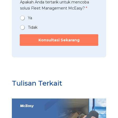
Apakah Anda tertarik untuk mencoba
a
r
n
t
solusi Fleet Management McEasy?
*
i
*
a
*
n
Ya
*
Tidak
*
P
Konsultasi Sekarang
e
r
u
s
a
h
a
a
Tulisan Terkait
n
P
e
r
u
s
a