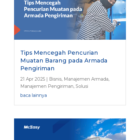
h
a
a
n
Tips Mencegah Pencurian
Muatan Barang pada Armada
Pengiriman
21 Apr 2025
|
Bisnis
,
Manajemen Armada
,
Manajemen Pengiriman
,
Solusi
baca lainnya