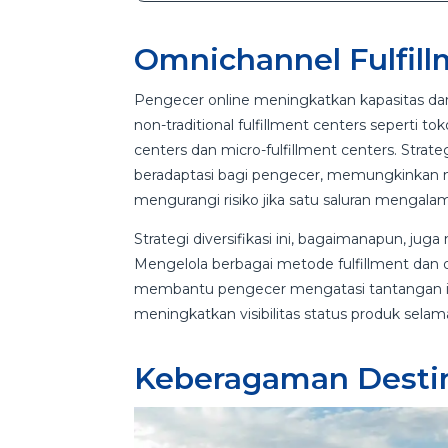
Omnichannel Fulfil
Pengecer online meningkatkan kapasitas dan
non-traditional fulfillment centers seperti to
centers dan micro-fulfillment centers. Stra
beradaptasi bagi pengecer, memungkinkan me
mengurangi risiko jika satu saluran mengal
Strategi diversifikasi ini, bagaimanapun, ju
Mengelola berbagai metode fulfillment dan d
membantu pengecer mengatasi tantangan in
meningkatkan visibilitas status produk sela
Keberagaman Destin