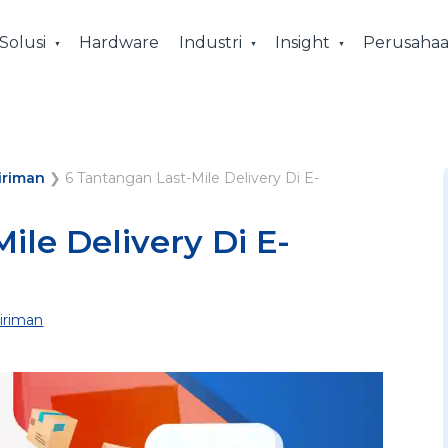
Solusi
Hardware
Industri
Insight
Perusaha
iriman
❯
6 Tantangan Last-Mile Delivery Di E-
ile Delivery Di E-
iriman