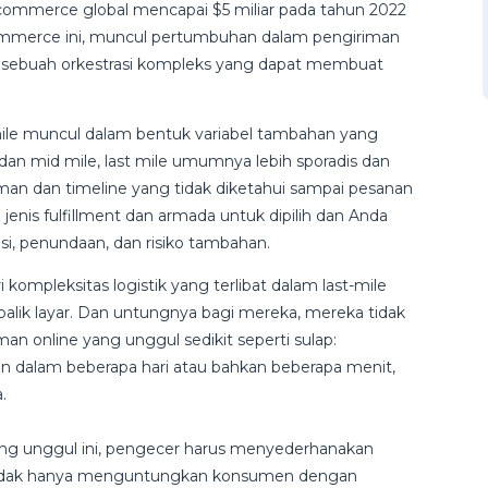
l e-commerce global mencapai $5 miliar pada tahun 2022
ommerce ini, muncul pertumbuhan dalam pengiriman
ry, sebuah orkestrasi kompleks yang dapat membuat
mile muncul dalam bentuk variabel tambahan yang
e dan mid mile, last mile umumnya lebih sporadis dan
riman dan timeline yang tidak diketahui sampai pesanan
jenis fulfillment dan armada untuk dipilih dan Anda
si, penundaan, dan risiko tambahan.
ompleksitas logistik yang terlibat dalam last-mile
i balik layar. Dan untungnya bagi mereka, mereka tidak
n online yang unggul sedikit seperti sulap:
 dalam beberapa hari atau bahkan beberapa menit,
.
g unggul ini, pengecer harus menyederhanakan
ini tidak hanya menguntungkan konsumen dengan