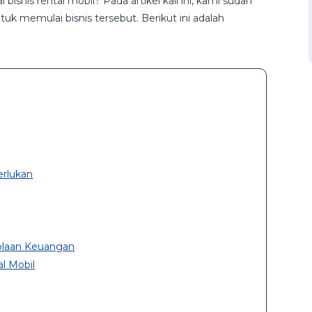
snis rental mobil? Pada artikel kali ini, kami sudah
k memulai bisnis tersebut. Berikut ini adalah
erlukan
lolaan Keuangan
l Mobil