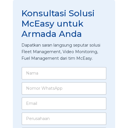
Konsultasi Solusi
McEasy untuk
Armada Anda
Dapatkan saran langsung seputar solusi
Fleet Management, Video Monitoring,
Fuel Management dari tim McEasy.
N
a
m
N
a
o
*
m
E
o
m
r
a
W
*
P
i
h
u
e
l
a
n
r
*