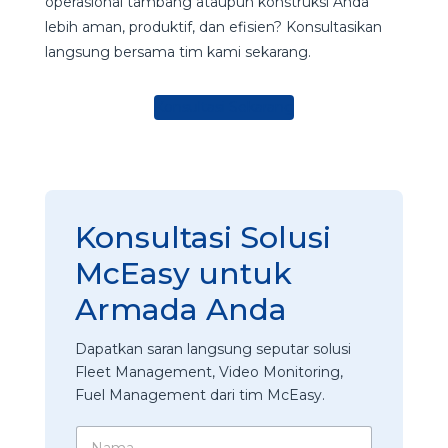
operasional tambang ataupun konstruksi Anda
lebih aman, produktif, dan efisien? Konsultasikan
langsung bersama tim kami sekarang.
Konsultasi Sekarang
Konsultasi Solusi
McEasy untuk
Armada Anda
Dapatkan saran langsung seputar solusi
Fleet Management, Video Monitoring,
Fuel Management dari tim McEasy.
N