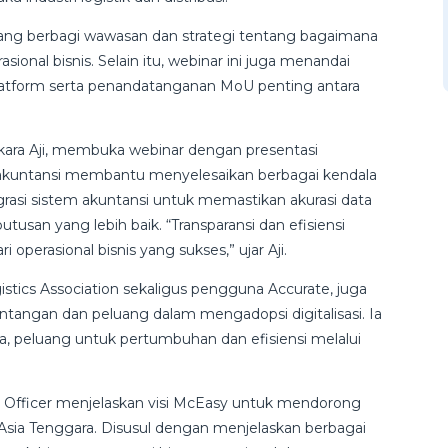
 yang berbagi wawasan dan strategi tentang bagaimana
ional bisnis. Selain itu, webinar ini juga menandai
platform serta penandatanganan MoU penting antara
kara Aji, membuka webinar dengan presentasi
 akuntansi membantu menyelesaikan berbagai kendala
grasi sistem akuntansi untuk memastikan akurasi data
an yang lebih baik. “Transparansi dan efisiensi
operasional bisnis yang sukses,” ujar Aji.
istics Association sekaligus pengguna Accurate, juga
ntangan dan peluang dalam mengadopsi digitalisasi. Ia
 peluang untuk pertumbuhan dan efisiensi melalui
t Officer menjelaskan visi McEasy untuk mendorong
i Asia Tenggara. Disusul dengan menjelaskan berbagai