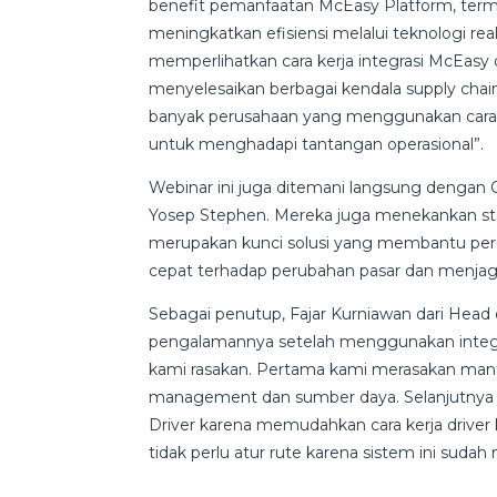
benefit pemanfaatan McEasy Platform, term
meningkatkan efisiensi melalui teknologi real
memperlihatkan cara kerja integrasi McEasy d
menyelesaikan berbagai kendala supply chain
banyak perusahaan yang menggunakan cara man
untuk menghadapi tantangan operasional”.
Webinar ini juga ditemani langsung dengan
Yosep Stephen. Mereka juga menekankan st
merupakan kunci solusi yang membantu perus
cepat terhadap perubahan pasar dan menjag
Sebagai penutup, Fajar Kurniawan dari Hea
pengalamannya setelah menggunakan integras
kami rasakan. Pertama kami merasakan manfaa
management dan sumber daya. Selanjutnya d
Driver karena memudahkan cara kerja driver 
tidak perlu atur rute karena sistem ini sudah