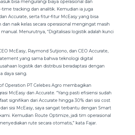
asuk bisa mengurangi biaya operasional dan
-time tracking dan analitik. Kemudian ia juga
an Accurate, serta fitur-fitur McEasy yang bisa
 dan naik kelas secara operasional mengingat masih
ual. Menurutnya, “Digitalisasi logistik adalah kunci
 CEO McEasy, Raymond Sutjiono, dan CEO Accurate,
atement yang sama bahwa teknologi digital
ahaan logistik dan distribusi beradaptasi dengan
a daya saing.
d of Operation PT Celebes Agro membagikan
i McEasy dan Accurate. “Yang pasti efisiensi sudah
t signifikan dari Accurate hingga 30% dari sisi cost
ari sisi McEasy, saya sangat terbantu dengan Smart
kami. Kemudian Route Optimize, jadi tim operasional
 menyediakan rute secara otomatis,” kata Fajar.