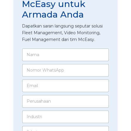
McEasy untuk
Armada Anda
Dapatkan saran langsung seputar solusi
Fleet Management, Video Monitoring,
Fuel Management dari tim McEasy.
N
a
m
N
a
o
*
m
E
o
m
r
a
W
P
i
h
e
l
a
r
*
t
I
u
s
n
s
A
d
a
p
J
u
h