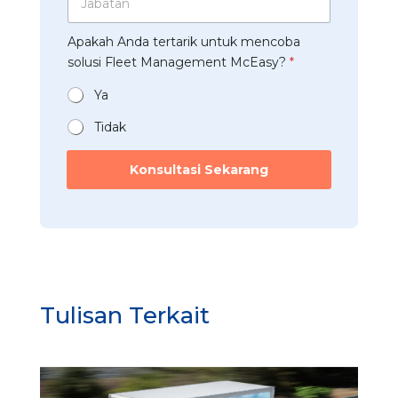
p
a
s
a
*
b
t
a
Apakah Anda tertarik untuk mencoba
a
r
n
t
solusi Fleet Management McEasy?
*
i
*
a
*
n
Ya
*
Tidak
*
F
Konsultasi Sekarang
l
e
e
t
N
o
m
o
Tulisan Terkait
r