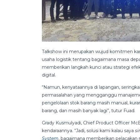
Talkshow ini merupakan wujud komitmen k
usaha logistik tentang bagaimana masa depan
memberikan langkah kunci atau strategi efek
digital.
“Namun, kenyataannya di lapangan, sering
permasalahan yang mengganggu manajemen op
pengelolaan stok barang masih manual, kuran
barang, dan masih banyak lagi”, tutur Fuad.
Grady Kusmulyadi, Chief Product Officer M
kendaraannya. “Jadi, solusi kami kalau saya
si
System
, bagaimana memberikan pelacakan real