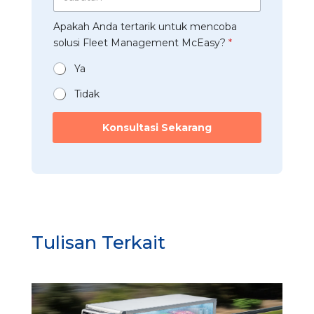
a
s
a
*
b
t
a
Apakah Anda tertarik untuk mencoba
a
r
n
t
solusi Fleet Management McEasy?
*
i
*
a
*
n
Ya
*
Tidak
P
e
Konsultasi Sekarang
r
u
s
a
h
a
a
n
Tulisan Terkait