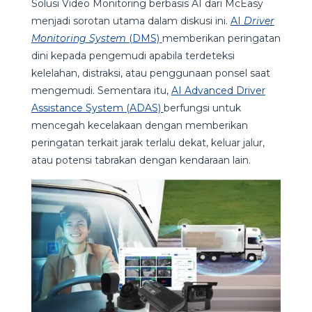
Solusi Video Monitoring berbasis AI dari McEasy
menjadi sorotan utama dalam diskusi ini.
AI
Driver
Monitoring System
(DMS)
memberikan peringatan
dini kepada pengemudi apabila terdeteksi
kelelahan, distraksi, atau penggunaan ponsel saat
mengemudi. Sementara itu,
AI Advanced Driver
Assistance System (ADAS)
berfungsi untuk
mencegah kecelakaan dengan memberikan
peringatan terkait jarak terlalu dekat, keluar jalur,
atau potensi tabrakan dengan kendaraan lain.