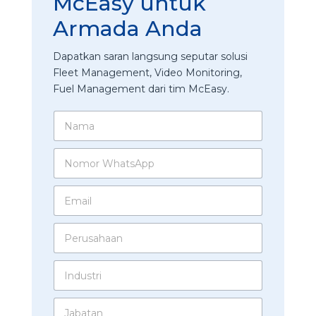
McEasy untuk
Armada Anda
Dapatkan saran langsung seputar solusi
Fleet Management, Video Monitoring,
Fuel Management dari tim McEasy.
N
a
m
N
a
o
*
m
E
o
m
r
a
W
P
i
h
e
l
a
r
*
t
I
u
s
n
s
A
d
a
p
J
u
h
p