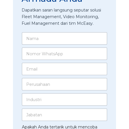
Dapatkan saran langsung seputar solusi
Fleet Management, Video Monitoring,
Fuel Management dari tim McEasy.
N
a
m
N
a
o
*
m
E
o
m
r
a
W
P
i
h
e
l
a
r
*
t
I
u
s
n
s
A
d
a
p
J
u
h
p
a
s
a
*
b
t
a
Apakah Anda tertarik untuk mencoba
a
r