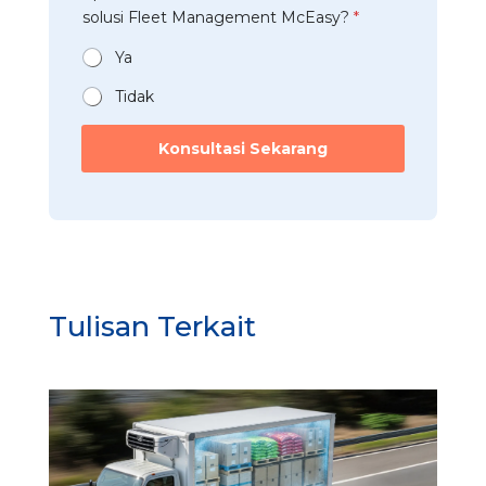
n
t
solusi Fleet Management McEasy?
*
i
*
a
*
n
Ya
*
Tidak
*
*
Konsultasi Sekarang
M
c
E
a
s
y
?
Tulisan Terkait