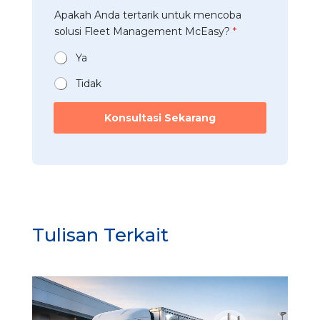
*
b
t
a
*
Apakah Anda tertarik untuk mencoba
a
r
n
*
t
solusi Fleet Management McEasy?
*
i
*
J
a
*
a
n
Ya
b
*
a
Tidak
t
a
Konsultasi Sekarang
n
Tulisan Terkait