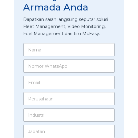
Armada Anda
Dapatkan saran langsung seputar solusi
Fleet Management, Video Monitoring,
Fuel Management dari tim McEasy.
N
a
m
N
a
o
*
m
E
o
m
r
a
W
P
i
h
e
l
a
r
*
t
I
u
s
n
s
A
d
a
p
J
u
h
p
a
s
a