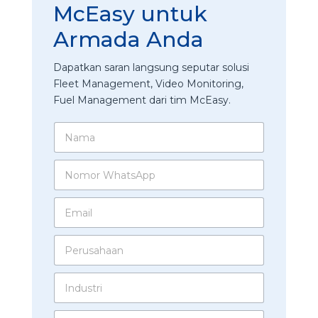
McEasy untuk
Armada Anda
Dapatkan saran langsung seputar solusi
Fleet Management, Video Monitoring,
Fuel Management dari tim McEasy.
N
a
m
N
a
o
*
m
E
o
m
r
a
W
P
i
h
e
l
a
r
*
t
I
u
s
n
s
A
d
a
p
J