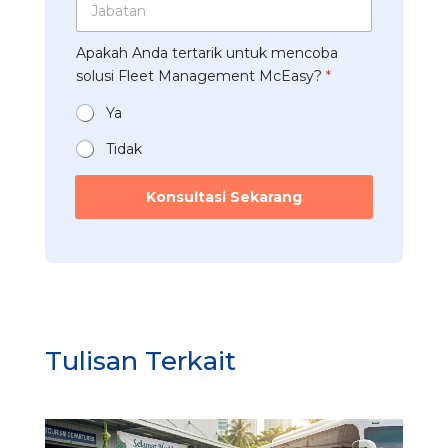
u
h
p
a
s
a
*
b
t
a
P
Apakah Anda tertarik untuk mencoba
a
r
n
e
t
solusi Fleet Management McEasy?
*
i
*
r
a
*
u
n
Ya
s
*
a
Tidak
h
a
Konsultasi Sekarang
a
n
*
M
c
E
a
s
y
Tulisan Terkait
?