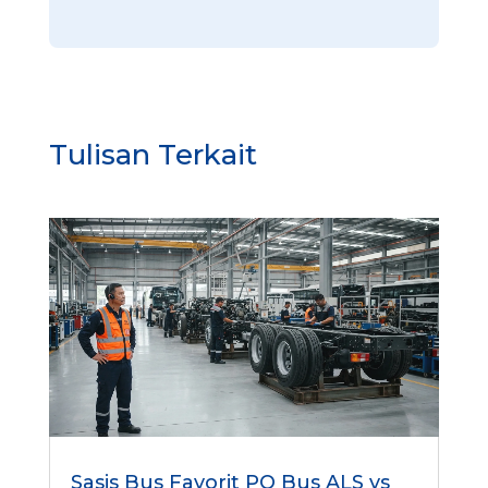
h
Tulisan Terkait
Sasis Bus Favorit PO Bus ALS vs