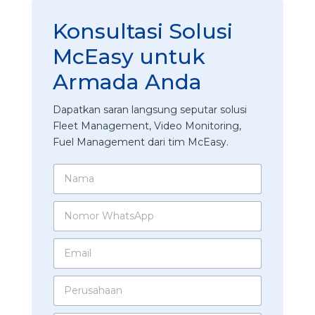
Konsultasi Solusi
McEasy untuk
Armada Anda
Dapatkan saran langsung seputar solusi
Fleet Management, Video Monitoring,
Fuel Management dari tim McEasy.
N
a
m
N
a
o
*
m
E
o
m
r
a
W
P
i
h
e
l
a
r
*
t