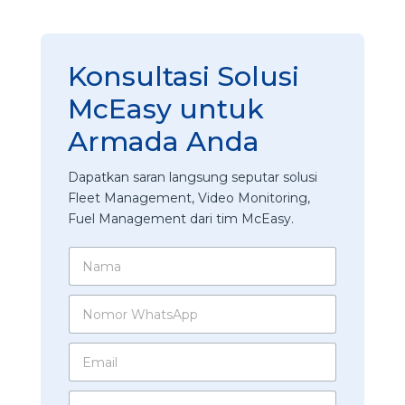
Konsultasi Solusi
McEasy untuk
Armada Anda
Dapatkan saran langsung seputar solusi
Fleet Management, Video Monitoring,
Fuel Management dari tim McEasy.
N
a
m
N
a
o
*
m
E
o
m
r
a
W
P
i