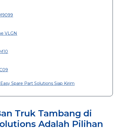
 M9099
one VLGN
GM10
DC09
sy Spare Part Solutions Siap Kirim
an Truk Tambang di
olutions Adalah Pilihan