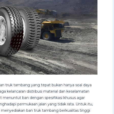
an truk tambang yang tepat bukan hanya soal daya
aga kelancaran distribusi material dan keselamatan
t menuntut ban dengan spesifikasi khusus agar
adapi permukaan jalan yang tidak rata. Untuk itu,
menyediakan ban truk tambang berkualitas tinggi