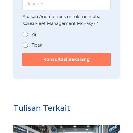
J
u
h
p
a
s
a
*
b
t
a
s
Apakah Anda tertarik untuk mencoba
a
r
n
o
t
solusi Fleet Management McEasy?
*
i
*
l
a
*
u
n
Ya
s
*
i
Tidak
J
a
Konsultasi Sekarang
b
a
t
a
n
*
Tulisan Terkait