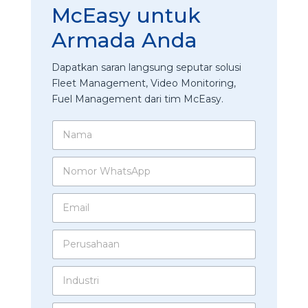
McEasy untuk
Armada Anda
Dapatkan saran langsung seputar solusi
Fleet Management, Video Monitoring,
Fuel Management dari tim McEasy.
N
a
m
N
a
o
*
m
E
o
m
r
a
W
P
i
h
e
l
a
r
*
t
I
u
s
n
s
A
d
a
p